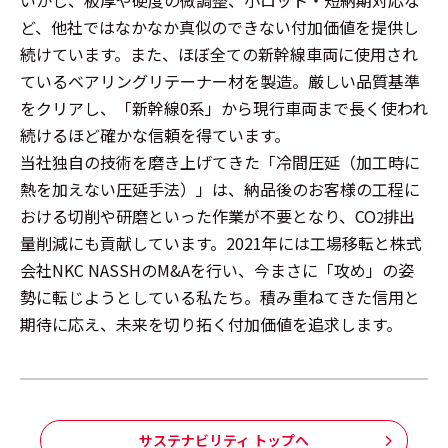
いかし、板厚や硬度の微調整、小ロット・短納期対応な
ど、他社ではなかなか真似のできない付加価値を提供し
続けています。また、ほぼ全ての新幹線車両に使用され
ているベアリングリテーナー材を製造。厳しい品質基準
をクリアし、「新幹線0系」から現行車両まで長く使われ
続けるほど確かな信頼を得ています。
当社独自の技術を磨き上げてきた「冷間圧延（加工時に
熱を加えない圧延手法）」は、納品後のお客様の工程に
おける切削や研磨といった作業が不要となり、CO
排出
2
量削減にも貢献しています。2021年には工場移転と株式
会社NKC NASSHのM&Aを行い、今まさに「攻め」の姿
勢に転じようとしている私たち。積み重ねてきた信用と
期待に応え、未来を切り拓く付加価値を追求します。
サステナビリティ トップへ