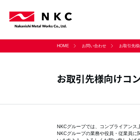
事業案内トップ
会社情報トップ
サステナビリティトップ
採用情報トップ
お問い合わせトップ
HOME
お問い合わせ
お取引先様
軸受事業部
会社概要
サステナビリティ経営
新卒採用・キャリア採用
一般のお問い合わせ
天満製鈑事業部
沿革
社会
お取引先様向けコ
シー・ティ・マシン
LITATE株式会社
NKCグループでは、コンプライアン
NKCグループの業務や役員・従業員