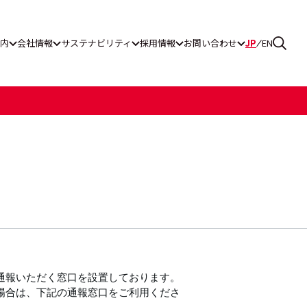
内
会社情報
サステナビリティ
採用情報
お問い合わせ
JP
EN
ス通報窓口
グ工業
一覧
ティレポート
リーンパワー
通報いただく窓口を設置しております。
場合は、下記の通報窓口をご利用くださ