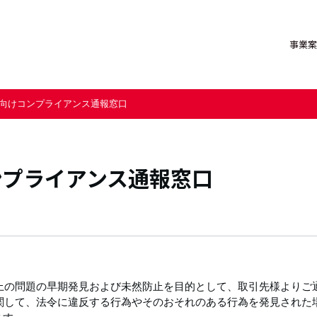
事業案
向けコンプライアンス通報窓口
輸送機事業部
トップメッセージ
事業を通じた社会への貢献
障がい者採用
お取引先様向けコンプライアン
特機事業部
企業理念
環境
イーグローバレッジ
事業所一覧
ガバナンス
富士ホーニン
グループ会社
サステナビリ
ンプライアンス通報窓口
株式会社NKC NASSH
須田商事
ISAトラベル
NKCながいグ
ス上の問題の早期発見および未然防止を目的として、取引先様よりご
に関して、法令に違反する行為やそのおそれのある行為を発見された