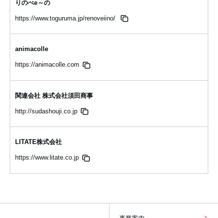
りのべe～の
https://www.toguruma.jp/renoveiino/
animacolle
https://animacolle.com
関連会社 株式会社須田商事
http://sudashouji.co.jp
LITATE株式会社
https://www.litate.co.jp