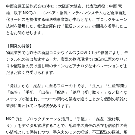
中西金属工業株式会社(本社：大阪府大阪市、代表取締役：中西 竜
雄、以下 NKC)の、コンベア・物流・マテハンシステムなど倉庫自動
化サービスを提供する輸送機事業部が中心となり、ブロックチェーン
技術を活用した、物流倉庫向け「配送システム」の開発を着手したこ
とをお知らせします。
【開発の背景】
物流業界でも昨今の新型コロナウイルス(COVID-19)の影響により、デ
ジタル化の波は加速する一方、実際の物流現場では紙の伝票のやりと
りや配送物の受け渡し時のサインなどアナログなオペレーションがま
だまだ多く見受けられます。
「発注」から「納品」に至るフローの中では、「注文」「生産/製造」
「保管」「手配」「出荷」「配送」「納品（受け取り）」など様々な
ステップが踏まれ、一つ一つ関わる業者が違うことから個別の煩雑な
業務に追われている現状があります。
NKCでは、ブロックチェーンを活用し「手配」～「納品（受け取
り）」をデジタル管理することで、配達中の責任の所在を信頼性の高
い情報として保持しつつ、手入力のミスの軽減、不正配送の撲滅、煩