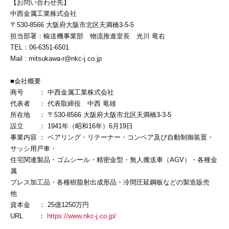
【お問い合わせ先】
中西金属工業株式会社
〒530-8566 大阪府大阪市北区天満橋3-5-5
担当部署：輸送機事業部 物流推進室長 光川 竜右
TEL：06-6351-6501
Mail : mitsukawa-r@nkc-j.co.jp
■会社概要
商号 ： 中西金属工業株式会社
代表者 ： 代表取締役 中西 竜雄
所在地 ： 〒530-8566 大阪府大阪市北区天満橋3-3-5
設立 ： 1941年（昭和16年）6月19日
事業内容 ： ベアリング・リテーナー・コンベア及び自動制御装置・
サッシ用戸車・
住宅関連製品・ゴムシール・精密金型・無人搬送車（AGV）・各種金
属
プレス加工品・各種樹脂射出成形品・冷間圧延鋼板などの製造販売
他
資本金 ： 25億1250万円
URL ：
https://www.nkc-j.co.jp/