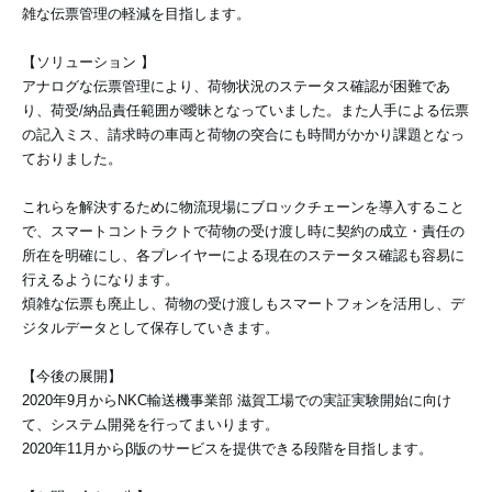
雑な伝票管理の軽減を目指します。
【ソリューション 】
アナログな伝票管理により、荷物状況のステータス確認が困難であ
り、荷受/納品責任範囲が曖昧となっていました。また人手による伝票
の記入ミス、請求時の車両と荷物の突合にも時間がかかり課題となっ
ておりました。
これらを解決するために物流現場にブロックチェーンを導入すること
で、スマートコントラクトで荷物の受け渡し時に契約の成立・責任の
所在を明確にし、各プレイヤーによる現在のステータス確認も容易に
行えるようになります。
煩雑な伝票も廃止し、荷物の受け渡しもスマートフォンを活用し、デ
ジタルデータとして保存していきます。
【今後の展開】
2020年9月からNKC輸送機事業部 滋賀工場での実証実験開始に向け
て、システム開発を行ってまいります。
2020年11月からβ版のサービスを提供できる段階を目指します。