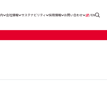
内
会社情報
サステナビリティ
採用情報
お問い合わせ
JP
EN
ス通報窓口
グ工業
一覧
ティレポート
リーンパワー