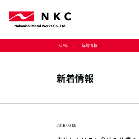
事業案内トップ
会社情報トップ
サステナビリティトップ
採用情報トップ
お問い合わせトップ
HOME
新着情報
軸受事業部
会社概要
サステナビリティ経営
新卒採用・キャリア採用
一般のお問い合わせ
天満製鈑事業部
沿革
社会
新着情報
シー・ティ・マシン
LITATE株式会社
2019.08.09