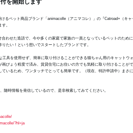
の受付を開始します
けるペット商品ブランド「animacolle（アニマコレ）」の『Catroad+（キ
ます。
lectionを掛け合わせた造語で、今や多くの家庭で家族の一員となっているペットのた
作りたい！という想いでスタートしたブランドです。
、特別な工具を使用せず、簡単に取り付けることができる猫ちゃん用のキャットウ
が画びょう程度で済み、賃貸住宅にお住いの方でも気軽に取り付けることが
しているため、ワンタッチでとっても簡単です。（現在、特許申請中）まさ
ramより、随時情報を発信しているので、是非検索してみてください。
acolle/
macolle/?hl=ja