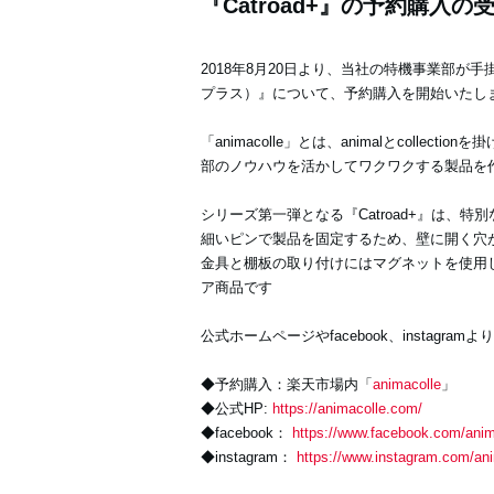
『Catroad+』の予約購入
2018年8月20日より、当社の特機事業部が手掛
プラス）』について、予約購入を開始いたし
「animacolle」とは、animalとcol
部のノウハウを活かしてワクワクする製品を
シリーズ第一弾となる『Catroad+』は
細いピンで製品を固定するため、壁に開く穴
金具と棚板の取り付けにはマグネットを使用
ア商品です
公式ホームページやfacebook、instag
◆予約購入：楽天市場内「
animacolle
」
◆公式HP:
https://animacolle.com/
◆facebook：
https://www.facebook.com/anim
◆instagram：
https://www.instagram.com/ani