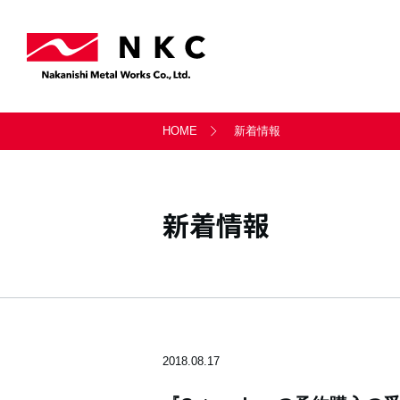
事業案内トップ
会社情報トップ
サステナビリティトップ
採用情報トップ
お問い合わせトップ
HOME
新着情報
軸受事業部
会社概要
サステナビリティ経営
新卒採用・キャリア採用
一般のお問い合わせ
天満製鈑事業部
沿革
社会
新着情報
シー・ティ・マシン
LITATE株式会社
2018.08.17