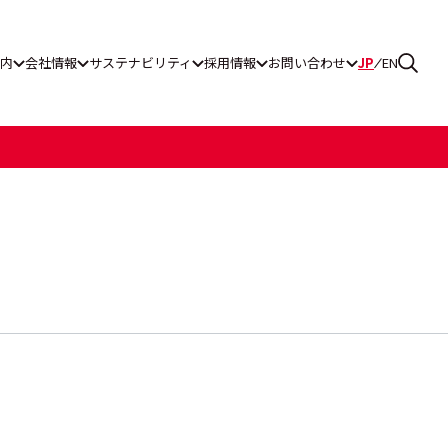
内
会社情報
サステナビリティ
採用情報
お問い合わせ
JP
EN
ス通報窓口
グ工業
一覧
ティレポート
リーンパワー