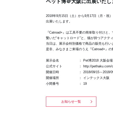
ペット博＠大阪に出展いたし
2018年9月15日（土）から9月17日（月・祝）
出展いたします。
『Catroad+』は工具不要の簡単取り付
繋いだ“キャットロード”と、猫が持つアクテ
当日は、展示会特別価格で商品の販売も行い
是非、みなさまご来場のうえ『Catroad+
展示会名
：
Pet博2018 大阪会場
公式サイト
：
http://pethaku.com
開催日時
：
2018/09/15～2018/0
開催場所
：
インテックス大阪
小間番号
：
19
お知らせ一覧