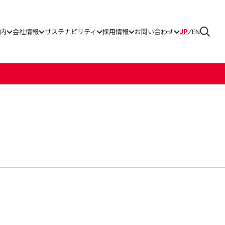
内
会社情報
サステナビリティ
採用情報
お問い合わせ
JP
EN
ス通報窓口
グ工業
一覧
ティレポート
リーンパワー