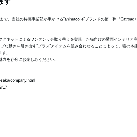
ます
まで、当社の特機事業部が手がける”animacolle”ブランドの第一弾『Catro
けと、マグネットによるワンタンッチ取り替えを実現した猫向けの壁面インテリ
ィブな動きを引き出す“プラス”アイテムを組み合わせることによって、猫の
ます。
』の魅力を存分にお楽しみください。
/osaka/company.html
9/17