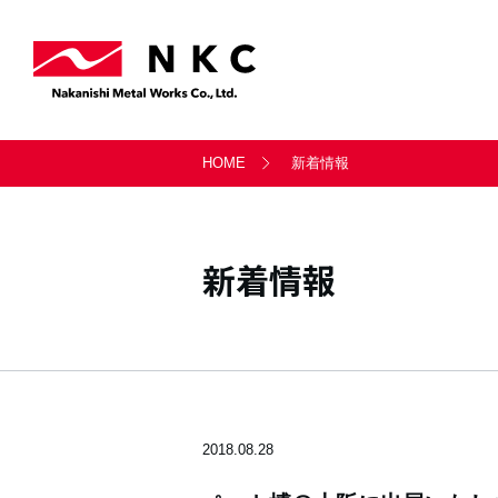
事業案内トップ
会社情報トップ
サステナビリティトップ
採用情報トップ
お問い合わせトップ
HOME
新着情報
軸受事業部
会社概要
サステナビリティ経営
新卒採用・キャリア採用
一般のお問い合わせ
天満製鈑事業部
沿革
社会
新着情報
シー・ティ・マシン
LITATE株式会社
2018.08.28