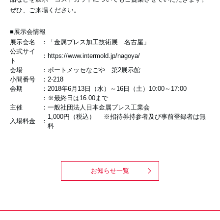
ぜひ、ご来場ください。
■展示会情報
展示会名
：
「金属プレス加工技術展 名古屋」
公式サイ
：
https://www.intermold.jp/nagoya/
ト
会場
：
ポートメッセなごや 第2展示館
小間番号
：
2-218
会期
：
2018年6月13日（水）～16日（土）10:00～17:00
：
※最終日は16:00まで
主催
：
一般社団法人日本金属プレス工業会
1,000円（税込） ※招待券持参者及び事前登録者は無
入場料金
：
料
お知らせ一覧