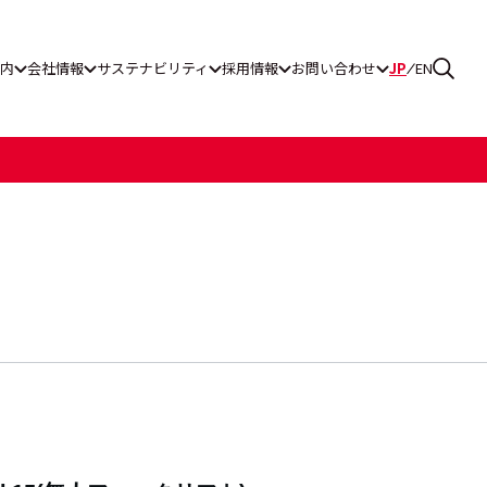
内
会社情報
サステナビリティ
採用情報
お問い合わせ
JP
EN
ス通報窓口
グ工業
一覧
ティレポート
リーンパワー