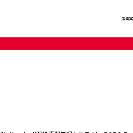
事業案
輸送機事業部
トップメッセージ
事業を通じた社会への貢献
障がい者採用
お取引先様向けコンプライアン
特機事業部
企業理念
環境
イーグローバレッジ
事業所一覧
ガバナンス
富士ホーニン
グループ会社
サステナビリ
株式会社NKC NASSH
須田商事
ISAトラベル
NKCながいグ