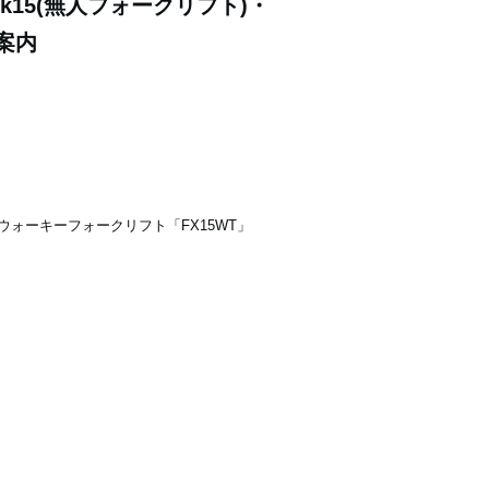
ork15(無人フォークリフト)・
ご案内
小型ウォーキーフォークリフト「FX15WT」