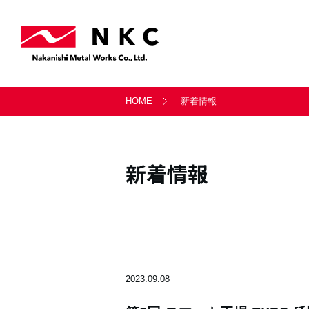
事業案内トップ
会社情報トップ
サステナビリティトップ
採用情報トップ
お問い合わせトップ
HOME
新着情報
軸受事業部
会社概要
サステナビリティ経営
新卒採用・キャリア採用
一般のお問い合わせ
天満製鈑事業部
沿革
社会
新着情報
シー・ティ・マシン
LITATE株式会社
2023.09.08