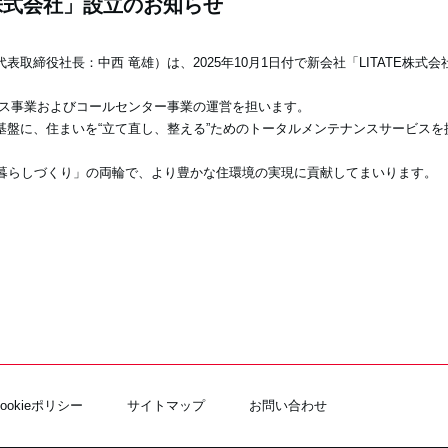
E株式会社」設立のお知らせ
取締役社長：中西 竜雄）は、2025年10月1日付で新会社「
LITATE株
ス事業およびコールセンター事業の運営を
担います。
基盤に、住まいを“
立て直し、整える”
ためのトータルメンテナンスサービスを
暮らしづくり」の両輪で、
より豊かな住環境の実現に貢献してまいります。
Cookieポリシー
サイトマップ
お問い合わせ