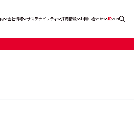
内
会社情報
サステナビリティ
採用情報
お問い合わせ
JP
EN
ス通報窓口
グ工業
一覧
ティレポート
リーンパワー