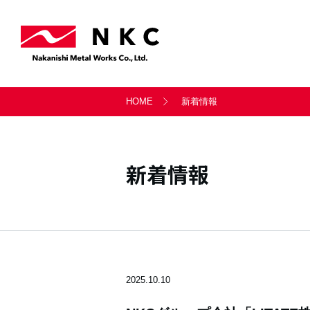
事業案内トップ
会社情報トップ
サステナビリティトップ
採用情報トップ
お問い合わせトップ
HOME
新着情報
軸受事業部
会社概要
サステナビリティ経営
新卒採用・キャリア採用
一般のお問い合わせ
天満製鈑事業部
沿革
社会
新着情報
シー・ティ・マシン
LITATE株式会社
2025.10.10