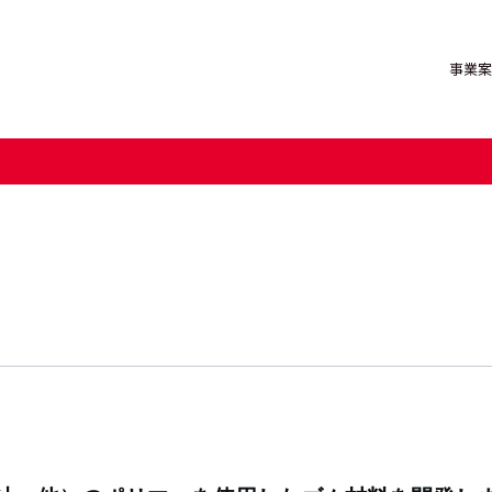
事業案
輸送機事業部
トップメッセージ
事業を通じた社会への貢献
障がい者採用
お取引先様向けコンプライアン
特機事業部
企業理念
環境
イーグローバレッジ
事業所一覧
ガバナンス
富士ホーニン
グループ会社
サステナビリ
株式会社NKC NASSH
須田商事
ISAトラベル
NKCながいグ