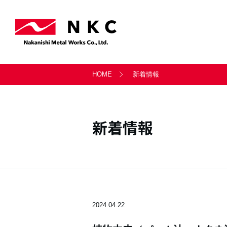
事業案内トップ
会社情報トップ
サステナビリティトップ
採用情報トップ
お問い合わせトップ
HOME
新着情報
軸受事業部
会社概要
サステナビリティ経営
新卒採用・キャリア採用
一般のお問い合わせ
天満製鈑事業部
沿革
社会
新着情報
シー・ティ・マシン
LITATE株式会社
2024.04.22