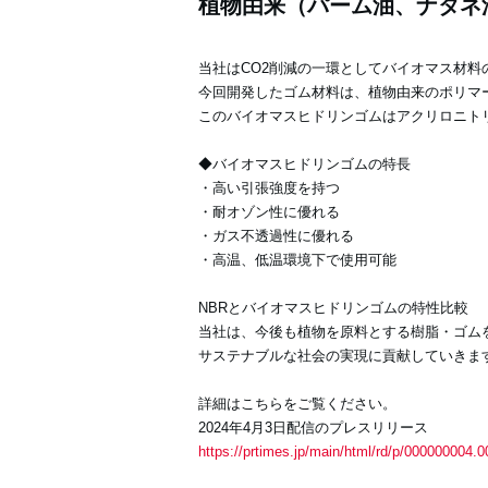
植物由来（パーム油、ナタネ
当社はCO2削減の一環としてバイオマス材
今回開発したゴム材料は、植物由来のポリマ
このバイオマスヒドリンゴムはアクリロニト
◆バイオマスヒドリンゴムの特長
・高い引張強度を持つ
・耐オゾン性に優れる
・ガス不透過性に優れる
・高温、低温環境下で使用可能
NBRとバイオマスヒドリンゴムの特性比較
当社は、今後も植物を原料とする樹脂・ゴム
サステナブルな社会の実現に貢献していきま
詳細はこちらをご覧ください。
2024年4月3日配信のプレスリリース
https://prtimes.jp/main/html/rd/p/000000004.