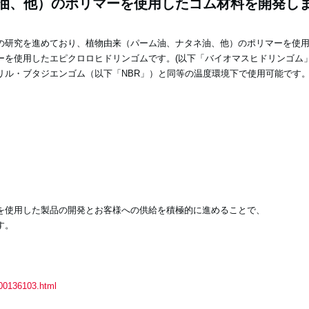
油、他）のポリマーを使用したゴム材料を開発し
料の研究を進めており、植物由来（パーム油、ナタネ油、他）のポリマーを使
ーを使用したエピクロロヒドリンゴムです。(以下「バイオマスヒドリンゴム」
リル・ブタジエンゴム（以下「NBR」）と同等の温度環境下で使用可能です
を使用した製品の開発とお客様への供給を積極的に進めることで、
す。
000136103.html