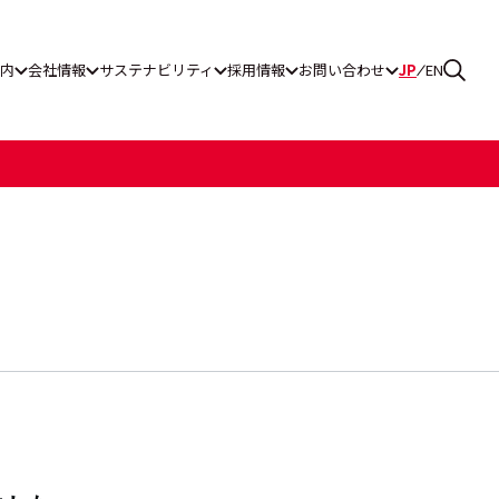
内
会社情報
サステナビリティ
採用情報
お問い合わせ
JP
EN
ス通報窓口
グ工業
一覧
ティレポート
リーンパワー