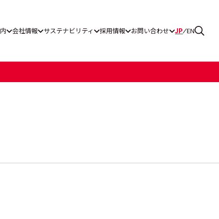
内
会社情報
サステナビリティ
採用情報
お問い合わせ
JP
EN
ス通報窓口
グ工業
一覧
ティレポート
リーンパワー