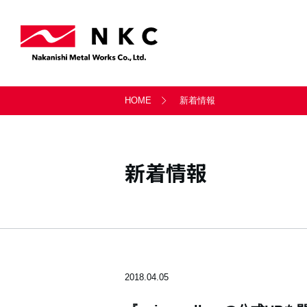
事業案内トップ
会社情報トップ
サステナビリティトップ
採用情報トップ
お問い合わせトップ
HOME
新着情報
軸受事業部
会社概要
サステナビリティ経営
新卒採用・キャリア採用
一般のお問い合わせ
天満製鈑事業部
沿革
社会
新着情報
シー・ティ・マシン
LITATE株式会社
2018.04.05