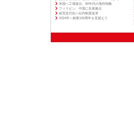
米国へ工場進出、80年代の海外戦略
フィリピン、中国に生産拠点
経営近代化へ社内制度改⾰
2024年―創業100周年を⾒据えて