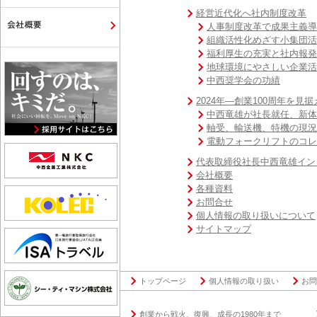
経営近代化へ社内制度改⾰
人事制度改革で成果主義導
組織活性化めざす小集団活
福利厚生の充実と社内報発
地球環境にやさしい企業活
中西奨学会の功績
2024年―創業100周年を⾒据
中西竜雄が社長就任、新体
軸受、輸送機、特機の現況
電動フォークリフトのコレ
代表取締役社⻑中⻄⻯雄イン
会社概要
各種資料
お問合せ
個人情報の取り扱いについて
サイトマップ
トップページ
個人情報の取り扱い
お問
創業から戦火、復興、成⻑の1980年まで