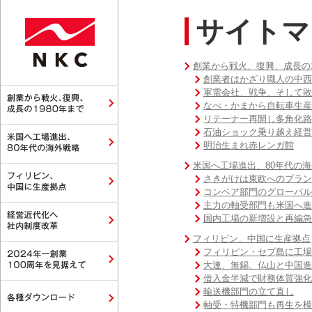
サイトマ
創業から戦火、復興、成⻑の1
創業者はかざり職人の中西
軍需会社、戦争、そして敗
なべ・かまから自転車生産
リテーナー再開し多角化路
石油ショック乗り越え経営
明治生まれ赤レンガ館
米国へ工場進出、80年代の
さきがけは東欧へのプラン
コンベア部門のグローバル
主力の軸受部門も米国へ進
国内工場の新増設と再編急
フィリピン、中国に生産拠点
フィリピン・セブ島に工場
大連、無錫、仏山と中国進
借入金半減で財務体質強化
輸送機部門の立て直し
軸受・特機部門も再生を模