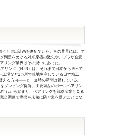
着々と進出計画を進めていた。その背景には、す
グ問題をめぐる対米摩擦の激化や、プラザ合意
アリング業界はその渦中にあった。
アリング（NTN）は、それまで日本から送って
ー工場など2カ所で現地生産している日本精工
り替える方向――と、当時の新聞は報じている。
カーをダンピング提訴、主要製品のボールベアリン
960年代から始まり、ベアリングを戦略産業と見る
完全調達で摩擦を未然に防ぐ道を選ぶことにな