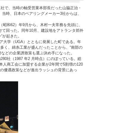
年入社で、当時の軸受営業本部長だった山脇正治・
。当時、日本のベアリングメーカー3社からは、
（昭和62）年9月から、木村一夫常務を先頭に、
けて回った。同年10月、建設地をアトランタ郊外
”が起きた。
ア大学（UGA）とともに発展した町である。年
的多く、綿糸工業が盛んだったことから、“南部の
府などの企業誘致策も選ぶ決め手になった。
社（1987 年2 月時点）にのぼっている。総
本人商工会に加盟する企業が2年間で5割増の120
の優遇政策などが進出ラッシュの背景にあっ