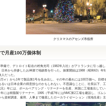
クリスマスのアセンズ市役所
で月産100万個体制
準備で、デトロイト駐在の村角光司（1982年入社）がアトランタに引っ越し
日本から持参したお神酒で地鎮祭を行った。操業開始は1988（昭和63）年
数人だった。
5万㎡）から1年で製品第1号を生み出し、その年の暮れには100万個へ。目
あるいは日本企業の得意技なのかもしれない。不思議なことに、社長以下、工
平成元）年には、ボールベアリング・リテーナーを生産、米国に工場進出してい
3）年には樹脂製リテーナー、1995（平成7年にはNMC第2工場を建設し、
から資材調達、雇用、人事まで徹底したローカライゼーション（現地生産）主