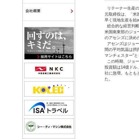
リテーナー生産の
元取締役は、「米
早く現地生産を始
総合的な経営判断
米国南東部のジョ
のアセンズに決め
アセンズはジョー
間の平均気温は摂氏
マンチェスター”
この時期、ジョージ
投資額は14億ドル
社に急増。もとも
た。