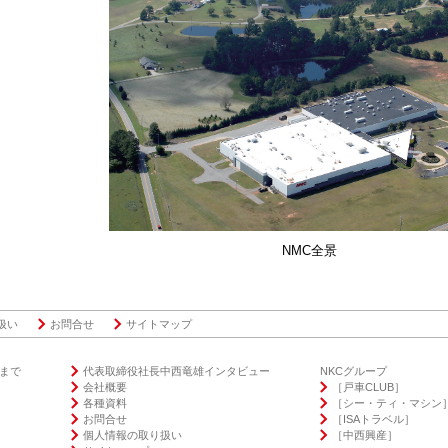
NMC全景
扱い
お問合せ
サイトマップ
年まで
代表取締役社⻑中⻄⻯雄インタビュー
NKCグループ
会社概要
［戸車CLUB］
各種資料
［シー・ティ・マシン
お問合せ
［ISAトラベル］
個人情報の取り扱い
［中⻄興産］