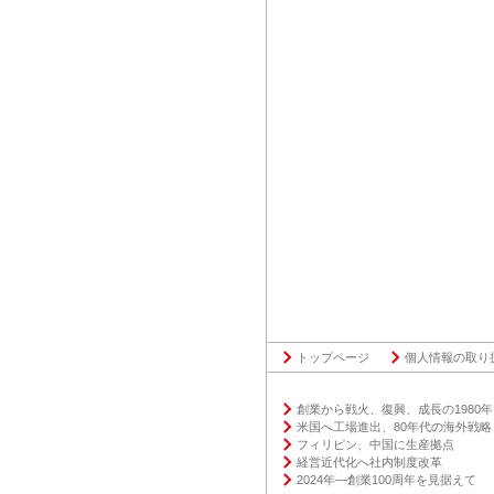
トップページ
個人情報の取り
創業から戦火、復興、成⻑の1980
米国へ工場進出、80年代の海外戦略
フィリピン、中国に生産拠点
経営近代化へ社内制度改⾰
2024年―創業100周年を⾒据えて