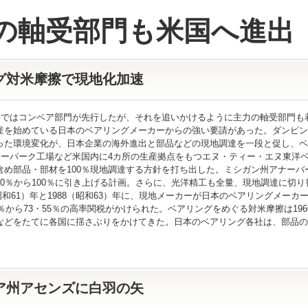
の軸受部門も米国へ進出
グ対米摩擦で現地化加速
ではコンベア部門が先行したが、それを追いかけるように主力の軸受部門も
産を始めている日本のベアリングメーカーからの強い要請があった。ダンピン
った環境変化が、日本企業の海外進出と部品などの現地調達を一段と促し、ベ
ーパーク工場など米国内に4カ所の生産拠点をもつエヌ・ティー・エヌ東洋ベ
含め部品・部材を100％現地調達する方針を打ち出した。ミシガン州アナーバ
50％から100％に引き上げる計画。さらに、光洋精工も全量、現地調達に切
昭和61）年と1988（昭和63）年に、現地メーカーが日本のベアリングメー
6％から73・55％の高率関税がかけられた。ベアリングをめぐる対米摩擦は1
などをたてに各国に揺さぶりをかけてきた。日本のベアリング各社は、部品の
ア州アセンズに白羽の矢