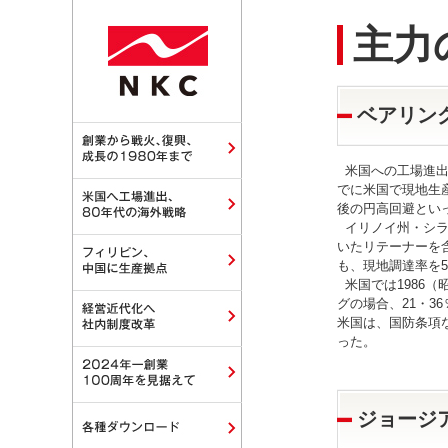
主力
ベアリン
米国への工場進出
でに米国で現地生
後の円高回避とい
イリノイ州・シラ
いたリテーナーを
も、現地調達率を
米国では1986（
グの場合、21・3
米国は、国防条項
った。
ジョージ