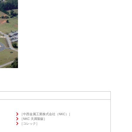
［中西金属工業株式会社（NKC）］
］
［NKC 天満製鈑］
［コレック］