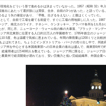
現地化をどういう形で進めるかは決まっていなかった。1957（昭和 32）
国進出にあたって選択肢には買収、合弁、自前の3つがあった」と語っている
めるよう矢の催促があり、「早晩、出ざるをえない」と腹はくくっていた。
として、自前で工場を建てる前提で、すぐに工場の用地探しに入った。1987
ージア、南北カロライナ、テネシー、ケンタッキー、アラバマ各州を1カ月か
たが、同じ月、ニューヨーク・ウォール街の株の大暴落、“ブラック・マンデー
ジア州北東部に位置する人口約11万人の学園都市で、1785年創立のジョージ
10.5度、冬は温暖で気候に恵まれている。年間の降雨量は1200ミリと比較
ともよばれてきた。ちょうどインダストリアル・パークの売り出し中で、州政
ア州を中心とする米国南東部への日本企業の進出は盛んで、南東部6州で約280
、総雇用者は1万4000人を数えている。ジョージア州に限ると、ジョージア日
と農業州で経済開発が遅れており、安い労働力と低い労組組織率、外国企業へ