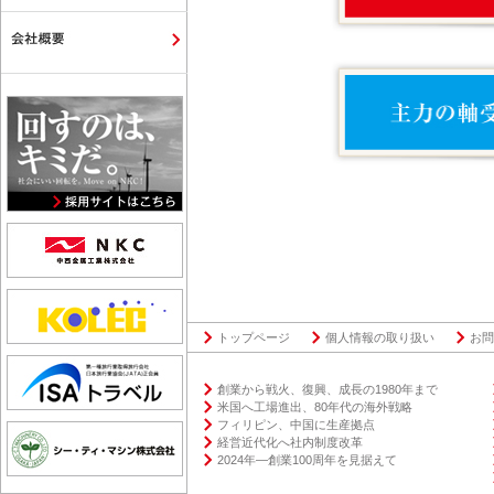
トップページ
個人情報の取り扱い
お問
創業から戦火、復興、成⻑の1980年まで
米国へ工場進出、80年代の海外戦略
フィリピン、中国に生産拠点
経営近代化へ社内制度改⾰
2024年―創業100周年を⾒据えて